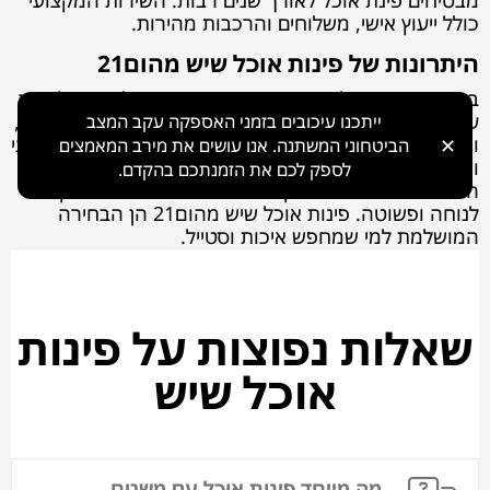
מבטיחים פינת אוכל לאורך שנים רבות. השירות המקצועי
כולל ייעוץ אישי, משלוחים והרכבות מהירות.
היתרונות של פינות אוכל שיש מהום21
בחירת פינת אוכל שיש מהום21 מבטיחה שילוב מושלם בין
עמידות, יופי ותחזוקה קלה. השיש עמיד בפני חום ושריטות,
ייתכנו עיכובים בזמני האספקה עקב המצב
ומוסיף תחושת יוקרה לביתכם. הום21 מספקת ליווי מקצועי
✕
הביטחוני המשתנה. אנו עושים את מירב המאמצים
ושירות אישי, הכולל התאמה אישית של מידות וצבעים.
לספק לכם את הזמנתכם בהקדם.
המשלוח וההרכבה המקצועיים הופכים את חוויית הקנייה
לנוחה ופשוטה. פינות אוכל שיש מהום21 הן הבחירה
המושלמת למי שמחפש איכות וסטייל.
שאלות נפוצות על פינות
אוכל שיש
מה מייחד פינות אוכל עם משטח