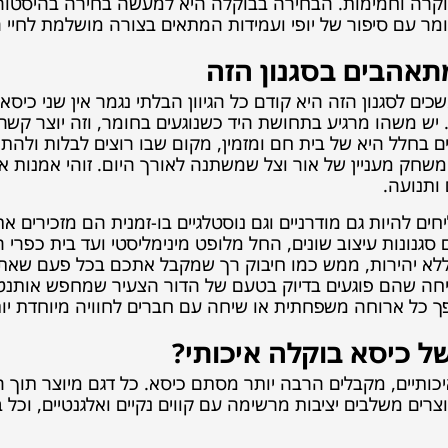
קרה וחמימות. הבחירה בבוקלה היא למעשה בחירה בהיסטורי
מר עם סיפור של יופי ועמידות המתאים בצורה מושלמת לחיי ה
תאהבים בסגנון הזה
ים לסגנון הזה היא קודם כל הגיוון הבלתי נגמר אין שני כיסא
. יש משהו מרגיע בתחושת היד כשנוגעים בחומר, וזה יוצר קש
ם בחלל היא של בית חם ומזמין, מקום שבו רוצים לבלות ולהת
 משחק מעניין של אור וצל שמשתנה לאורך היום. זוהי אמנות
 ותנועה.
ים להיות גם מודרניים וגם נוסטלגיים בו-זמנית הם מזכירי
גנונות עיצוב שונים, החל מלופט מינימליסטי ועד בית כפרי
לא יהירות, ממש כמו חיבוק רך שמקבל אתכם בכל פעם שאת
חה שהם פוגעים בדיוק בטעם של הדור הצעיר שמחפש אותנטיו
ך כל ארוחה משפחתית או שיחה עם חברים לחוויה מיוחדת יות
ל כיסא בוקלה איכותי?
יכותיים, מקבלים הרבה יותר מסתם כיסא. כל דגם מיוצר תוך
רים משלבים יציבות מרשימה עם קווים נקיים ואלגנטיים, וכל