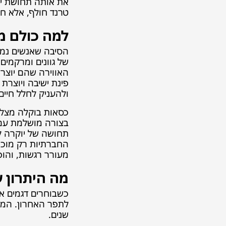
את אותה תחושת יו
טרנד חולף, אלא חו
למה כולם מ
הסיבה שאנשים נמשכ
של גוונים ומרקמים
האווירה שהם יוצרי
פינת ישיבה ויוצרת
ולהעניק לחלל חיים
כסאות בוקלה מצליח
בצורה מושלמת עם ס
תחושה של יוקרה ל
החברתיות רק מוכי
מעורר רגשות, והופ
מה היתרון ש
כשבוחרים דגמים א
לתפר האחרון. המוצ
שנים.