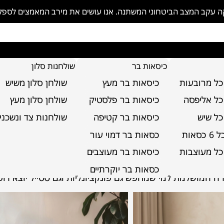
פקה עקב המצב הביטחוני המשתנה. אנו עושים את מירב המאמצים לספ
כיסאות בר
שולחנות סלון
כל מרובעות
כיסאות בר מעץ
שולחן סלון משיש
כל אליפסה
כיסאות בר פלסטיק
שולחן סלון מעץ
וקלה
כל שיש
כיסאות בר קטיפה
שולחנות צד ונשכני
סאות
כסאות בר דמוי עור
להיט החם בעולם העיצוב, ולא במקרה הם משלבים חמימות, סט
כל מעוצבות
כיסאות בר מעוצבים
 הרך והטקסטורה הייחודית, מעניק לכל כיסא מראה עשיר ומענ
 אנשים בוחרים לשלב את הסגנון הזה בביתם, בין אם בעיצוב מו
כסאות בר יוקרתיים
רה המושלמת למי שמחפש גם פונקציונליות וגם סטייל יוצא דופן