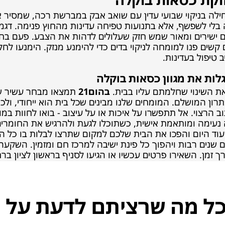
לה בניקוי שבועי עדין עם שואב אבק במברשת רכה, שמסיר אב
בלי לשפשף, אלא בתנועות טפיחה עדינות מהחוץ פנימה. דגמים
 ישירים ומאור שמש חזק שעלולים לדהות את הצבע. פעם בח
ים פנו למומחה לניקוי בדים כדי להימנע מנזק. הימנעו לחלוטי
 טיפול בעדינות.
ת השינוי שחלמתם עליו בבית.
בהום21
תמצאו מבחר עשיר של 
ון המושלם. המומחים שלנו מבינים שכל בית הוא ייחודי, ולכ
וב הרצוי. אל תתפשרו על איכות או על עיצוב - בואו לחוות במ
ה נעימה ומותאמת אישית, כשתוכלו לגעת ולהרגיש את החומרים 
 עוד היום והפכו את הבית שלכם למקום שתרצו לבלות בו כל הז
שנים רבות ויהפוך כל פינת ישיבה למרכז חם ומזמין. השקעה 
 השאירו פרטים עכשיו או הגיעו לסניף בראשון לציון ברח' רוז'נסקי 18 לייעוץ חינם ע
ל מה שרציתם לדעת על כ