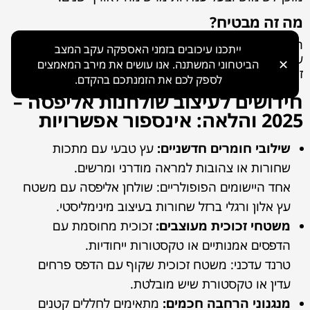
מה זה מבטיח?
הלקוח מקבל מוצר מוכן לשימוש מידי, יציב מאד
ייתכנו עיכובים בזמני האספקה עקב המצב
עמיד מאד ,מה שמבטיח חוויית שימוש ללא דאגות לאורך
✕
הביטחוני המשתנה. אנו עושים את מירב המאמצים
זמן.
לספק לכם את הזמנתכם בהקדם.
חידושים לעיצוב שולחנות אליפסה –
2025 והלאה: אינספור אפשרויות
שילובי חומרים חדשניים:
עץ טבעי עם מתכות
שחורות או צהובות למראה מודרני ומרשים.
אחד היישומים הפופולריים: שולחן אליפסה עם משטח
עץ אלון ורגלי ברזל שחורות בעיצוב מינימליסטי.
משטחי זכוכית מעוצבים:
זכוכית מחוסמת עם
הדפסים אמנותיים או טקסטורות ייחודיות.
טרנד עדכני: משטח זכוכית שקוף עם הדפס פרחים
עדין או טקסטורת שיש מובלטת.
מנגנוני הרחבה חכמים:
מתאימים לחללים קטנים