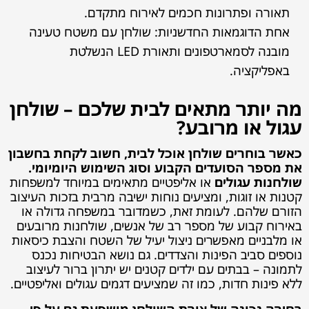
תאורה ופתרונות חכמים לאירוח מתקדם.
אחת הדוגמאות החדשניות: שולחן עם משטח טעינה
מובנה לסמארטפונים ותאורת LED הנשלטת
באפליקציה.
מה יותר מתאים לבית שלכם – שולחן
עגול או מרובע?
כאשר בוחרים שולחן אוכל לבית, חשוב לקחת בחשבון
את מספר הסועדים הקבוע וסוג השימוש היומיומי.
שולחנות עגולים
או אליפטיים מתאימים במיוחד למשפחות
קטנות או זוגות, ומציעים נוחות ישיבה מרבית בזכות העיצוב
הזורם שלהם. לעומת זאת, כשמדובר במשפחה גדולה או
באירוח קבוע של מספר רב של אנשים, שולחנות מרובעים
או מלבניים מאפשרים ניצול יעיל של השטח והצבת כיסאות
נוספים סביב הפינות והצדדים. גם נושא הבטיחות נכנס
לתמונה – בבתים עם ילדים קטנים יש יתרון ברור לעיצוב
ללא פינות חדות, כמו זה שמציעים דגמים עגולים ואליפטיים.
בחירה נכונה של צורת השולחן מושפעת גם על פי