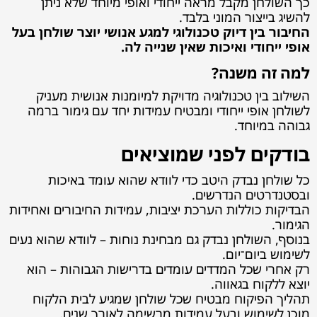
כך השולחן מקבל מראה ייחודי ואופי מיוחד שלא ניתן
להשיג בייצור המוני בלבד.
החיבור בין דיוק טכנולוגי למגע אנושי יוצר שולחן בעל
אופי ייחודי ואיכות שאין שנייה לה.
למה זה משנה?
השילוב בין טכנולוגיה מדויקת למיומנות אנושית מעניק
לשולחן אופי ייחודי ומבטיח עמידות יחד עם גימור ברמה
גבוהה במיוחד.
בודקים לפני שמוציאים
כל שולחן נבדק היטב כדי לוודא שהוא עומד באיכות
ובסטנדרטים הנדרשים.
הבדיקות כוללות הערכת יציבות, עמידות החיבורים ואחידות
הגימור.
בנוסף, השולחן נבדק גם מבחינת נוחות – לוודא שהוא נעים
לשימוש ביום־יום.
רק אחרי שכל המדדים עומדים בדרישות הגבוהות – הוא
יוצא ללקוח בגאווה.
תהליך הפיקוח מבטיח שכל שולחן שמגיע לבית הלקוח
מוכן לשימוש ובעל עמידות מרשימה לאורך שנים.