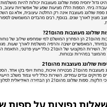
ט גדול יחסית ספות שזלונג מעוצבות יכולות להיות מושלמות לס
עבודה ביתי. הספות הללו מציעות שפע של אפשרויות עיצוב,
פת שזלונג מעוצבת אינה רק החלטה עיצובית, אלא גם השקעה
מצוין לאורך שנים. בנוסף, רבים מהבדים המשמשים לספות א
.
 שזלונג מעוצבות מהום21?
ספות שזלונג מעוצבות מהום21 הן הפתרון המושלם למי שמחפש שי
במיוחד, המאפשרים ישיבה והרפיה מושלמת לאורך שעות. מגוו
אם לסלון קטן או גדול. השירות המקצועי של הו
 מהמוצר במהירות ובנוחות.
ות שזלונג מעוצבות מהום21
בחירת ספות שזלונג מעוצבות מהום21 מבטיחה איכות, נוחות ו
ם מדויקים ובדים עמידים. השירות כולל ליווי צמוד משלב הייע
מהום21 הן הבחירה האידיאלית לסלון מזמין ונוח שיחמם את הבית.
אלות נפוצות על ספות שז