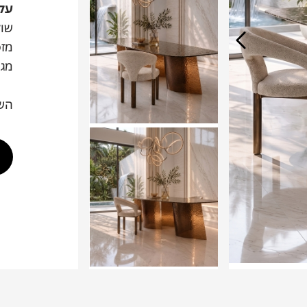
על
מז
מגיע 
השו