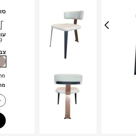
סוג
עו
9
צב
מח
מח