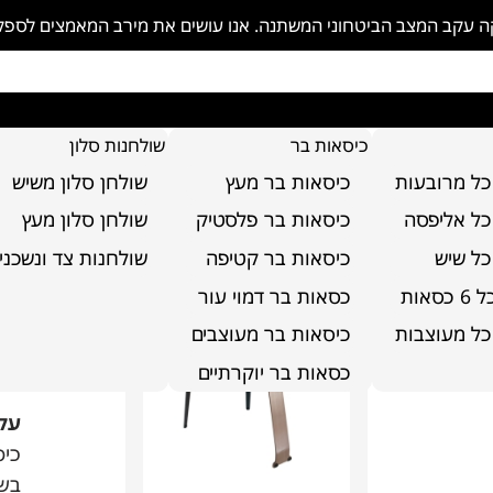
פקה עקב המצב הביטחוני המשתנה. אנו עושים את מירב המאמצים לספ
כיסאות בר
שולחנות סלון
כל מרובעות
כיסאות בר מעץ
שולחן סלון משיש
 דיאמונד
כל אליפסה
כיסאות בר פלסטיק
שולחן סלון מעץ
כל שיש
כיסאות בר קטיפה
שולחנות צד ונשכני
כי
סאות
כסאות בר דמוי עור
די
כל מעוצבות
כיסאות בר מעוצבים
כסאות בר יוקרתיים
קוד
על
כיס
בשי