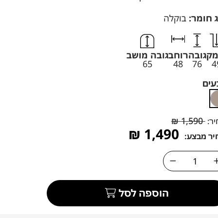
 חומר:
בוקלה
מק
גובה
רוחב
גובה מושב
65
48
76
4
עים
₪
1,590
יר:
₪
1,490
יר מבצע:
הוספה לסל