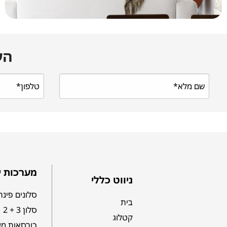
הש
מערכות י
ניווט כללי
סלונים פינת
בית
סלון 3 + 2
קטלוג
כורסאות מע