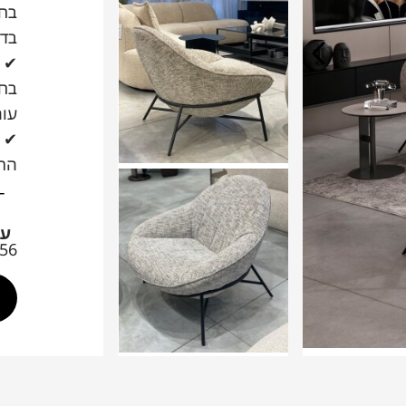
בחר
בדי
✔
בחר
עור
✔
התא
עו
56 ס"מ