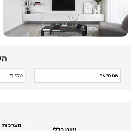
הש
מערכות י
ניווט כללי