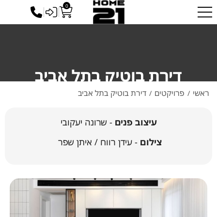
ייתכנו עיכובים בזמני האספקה עקב המצב הביטחוני המשתנה. אנו
0
כניסה לסיטונאים
עושים את מירב המאמצים לספק לכם את הזמנתכם בהקדם.
✕
דירת בוטיק בתל אביב
ראשי
פרויקטים
דירת בוטיק בתל אביב
/
/
עיצוב פנים
- שרונה יעקובי
צילום
- עידן רווח / איתן שפר