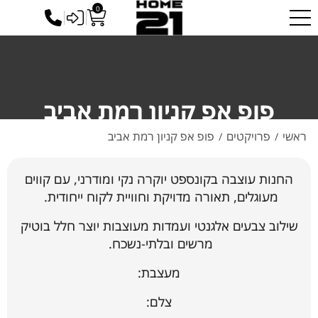
ייתכנו עיכובים בזמני האספקה עקב המצב הביטחוני המשתנה. אנו
0
כניסה לסיטונאים
עושים את מירב המאמצים לספק לכם את הזמנתכם בהקדם.
✕
פופ אפ קניון רמת אביב
ראשי
פרויקטים
פופ אפ קניון רמת אביב
/
/
החנות עוצבה בקונספט יוקרה נקי ומודרני, עם קווים
מעוגלים, תאורה מדויקת וחוויית לקוח ייחודית.
שילוב צבעים אלגנטי ועמדות מעוצבות יוצר חלל בוטיק
מרשים ובלתי-נשכח.
מעצבת:
צלם: