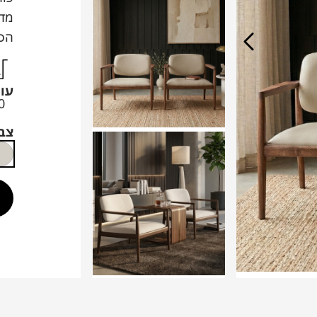
מדמ
הכו
עו
0
צב