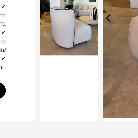
✔
בחר
בדי
✔
בחר
עור
✔
התא