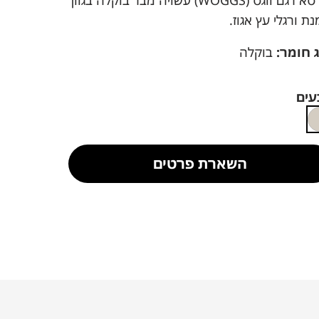
כורסא דגם ווגס (WOGGS) עשויה מבד בוקלה בגוון
ת ורגלי עץ אגוז.
 חומר:
בוקלה
עים
השארת פרטים