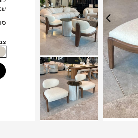
שמנ
סוג
צב