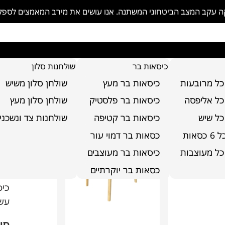
פקה עקב המצב הביטחוני המשתנה. אנו עושים את מירב המאמצים לספ
כיסאות בר
שולחנות סלון
כל מרובעות
כיסאות בר מעץ
שולחן סלון משיש
 טוניק
כל אליפסה
כיסאות בר פלסטיק
שולחן סלון מעץ
כל שיש
כיסאות בר קטיפה
שולחנות צד ונשכני
כי
סאות
כסאות בר דמוי עור
קוד
כל מעוצבות
כיסאות בר מעוצבים
כסאות בר יוקרתיים
על
כיס
עשו
סוג