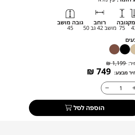
מק
גובה
רוחב
גובה מושב
4
75
מושב 42 גב 50
45
עים
₪
1,199
יר:
₪
749
יר מבצע:
הוספה לסל