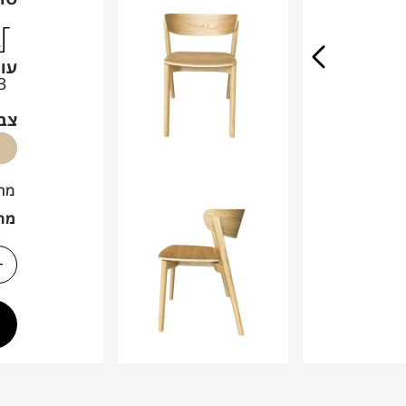
עו
3
צב
מח
מח