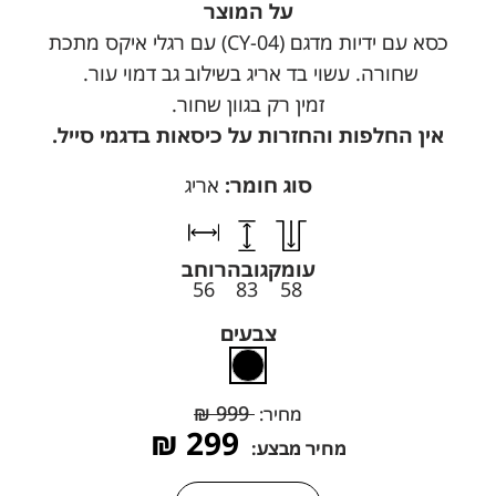
על המוצר
כסא עם ידיות מדגם (CY-04) עם רגלי איקס מתכת
שחורה. עשוי בד אריג בשילוב גב דמוי עור.
זמין רק בגוון שחור.
אין החלפות והחזרות על כיסאות בדגמי סייל.
סוג חומר:
אריג
עומק
גובה
רוחב
56
83
58
צבעים
₪
999
מחיר:
₪
299
מחיר מבצע: