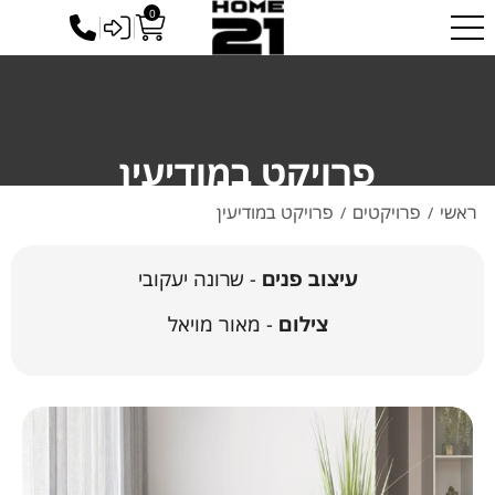
ייתכנו עיכובים בזמני האספקה עקב המצב הביטחוני המשתנה. אנו
0
כניסה לסיטונאים
עושים את מירב המאמצים לספק לכם את הזמנתכם בהקדם.
✕
פרויקט במודיעין
ראשי
פרויקטים
פרויקט במודיעין
/
/
עיצוב פנים
- שרונה יעקובי
צילום
- מאור מויאל