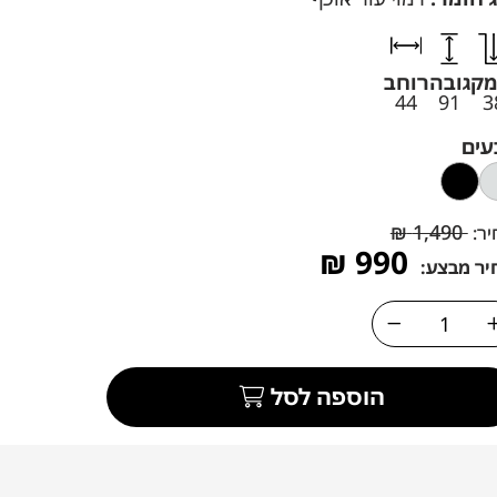
מק
גובה
רוחב
44
91
3
עים
₪
1,490
יר:
₪
990
יר מבצע:
הוספה לסל