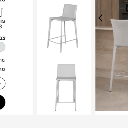
עו
8
צב
מח
מח